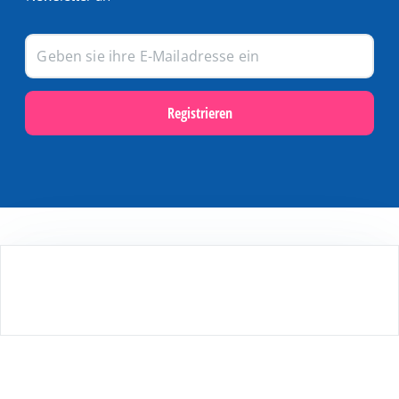
Registrieren
Populär
Last Minute Angebote auf Terschelling
Aktivitäten und Ausflüge auf Terschelling
Webcams auf Terschelling
Ferien