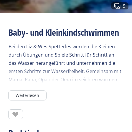
5
Baby- und Kleinkindschwimmen
Bei den Liz & Wes Spetterles werden die Kleinen
durch Übungen und Spiele Schritt für Schritt an
das Wasser herangeführt und unternehmen die
ersten Schritte zur Wasserfreiheit. Gemeinsam mit
Mama, Papa, Opa oder Oma im seichten warmen
Wasser zu planschen, zu singen und zu treiben ist
Weiterlesen
für jedes Kind eine Freude. Vom Baby zum
Kleinkind, zum Kleinkind!
Für Kinder von 3 Monaten bis 4 Jahren
Qualitätszeit zwischen (Groß-)Eltern und Kind