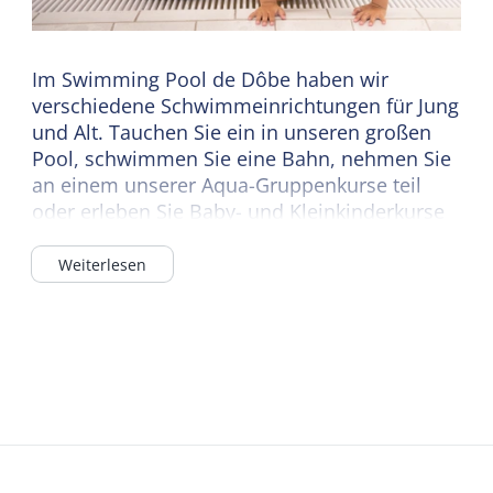
Im Swimming Pool de Dôbe haben wir
verschiedene Schwimmeinrichtungen für Jung
und Alt. Tauchen Sie ein in unseren großen
Pool, schwimmen Sie eine Bahn, nehmen Sie
an einem unserer Aqua-Gruppenkurse teil
oder erleben Sie Baby- und Kleinkinderkurse
mit Ihrem Sohn/Ihrer Tochter.
Weiterlesen
Entspannen Sie sich in unserem Whirlpool
oder sausen Sie die Rutsche hinunter.
Hungrig von all dem Schwimmen? Dann
gönnen Sie sich einen leckeren Snack und ein
Getränk in unserem Catering. Das
Schwimmbad de Dôbe ist der ideale
Tagesausflug für die ganze Familie!