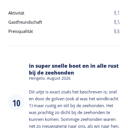
kleinen Gruppen, damit jeder die Robben in
9,1
Aktivität
vollen Zügen genießen kann und die Tour
angenehm und persönlich bleibt. Reisen Sie
8,5
Gastfreundschaft
mit einer größeren Gruppe oder suchen Sie
8,6
Preisqualität
einen besonderen Gruppenausflug auf
Terschelling? Kein Problem, rufen Sie uns
einfach an, um die Möglichkeiten zu
besprechen! - Abfahrtsort Terschelling: Wir
legen im Hafen von West-Terschelling am
in super snelle boot en in alle rust
Museumsanleger ab (direkt gegenüber dem
bij de zeehonden
Restaurant La Boya).
Hengelo,
August 2026
Dit uitje is exact zoals het beschreven is; snel
en door de golven (ook al was het windkracht
10
1) maar rustig en stil bij de zeehonden. Het
was prachtig zo dicht bij de zeehonden te
kunnen komen. Sommige zeehonden waren
net zo nieuwsgierig naar ons, als wij naar hen.