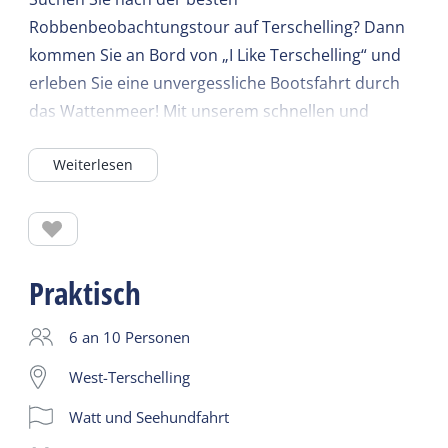
Robbenbeobachtungstour auf Terschelling? Dann
kommen Sie an Bord von „I Like Terschelling“ und
erleben Sie eine unvergessliche Bootsfahrt durch
das Wattenmeer! Mit unserem schnellen und
komfortablen RIB-Boot bringt Sie der erfahrene
Weiterlesen
Skipper Douwe vom Hafen West-Terschellings
(Abfahrt am Museumssteg) direkt zu den
Sandbänken zwischen Terschelling und Vlieland.
Auf dieser exklusiven Tour erleben Sie das
Praktisch
Inselgefühl hautnah. Wir fahren zu den Stellen, wo
die Robben sonnenbaden, schlafen und spielen.
6 an 10 Personen
Neugierig wie sie sind, schwimmen sie regelmäßig
West-Terschelling
bis ans Boot heran – ein magischer Moment für
Watt und Seehundfahrt
Jung und Alt! Unterwegs erzählt Douwe begeistert
spannende Geschichten und interessante Fakten