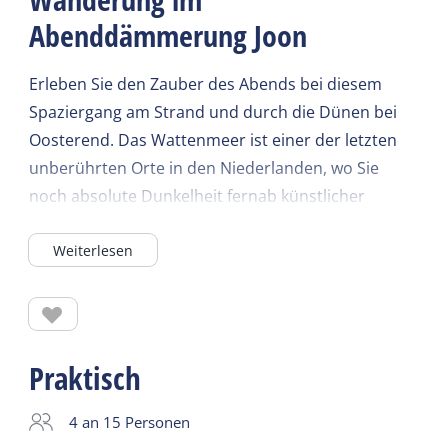
Abenddämmerung Joon
Erleben Sie den Zauber des Abends bei diesem
Spaziergang am Strand und durch die Dünen bei
Oosterend. Das Wattenmeer ist einer der letzten
unberührten Orte in den Niederlanden, wo Sie
noch absolute Dunkelheit fernab künstlicher
Lichtquellen genießen können. An klaren Nächten
Weiterlesen
bietet sich Ihnen sogar ein atemberaubender Blick
auf die Milchstraße. Der Boschplaat auf
Terschelling ist offiziell als Sternenpark anerkannt.
Genießen Sie den wunderschönen Übergang von
der Dämmerung zum Sternenhimmel. Unterwegs
Praktisch
können Sie den wahren Geschichten über die
Lebenden Dünen von Oosterend lauschen, erzählt
4 an 15 Personen