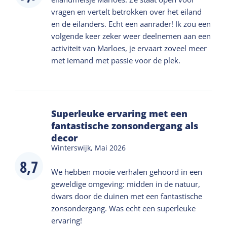
„Selbst wenn man nicht gern läuft, macht das
vragen en vertelt betrokken over het eiland
Spaß“, sagte eine begeisterte Jugendliche im
en de eilanders. Echt een aanrader! Ik zou een
Anschluss.
volgende keer zeker weer deelnemen aan een
„Ich bin danach mit dem Fahrrad zurück nach West
activiteit van Marloes, je ervaart zoveel meer
gefahren, gegen einen starken Gegenwind, aber ich
met iemand met passie voor de plek.
hätte das auf keinen Fall verpassen wollen; ich bin
um eine besondere Erfahrung reicher.“ – Liesbeth
Superleuke ervaring met een
fantastische zonsondergang als
decor
Winterswijk,
Mai 2026
8,7
We hebben mooie verhalen gehoord in een
geweldige omgeving: midden in de natuur,
dwars door de duinen met een fantastische
zonsondergang. Was echt een superleuke
ervaring!