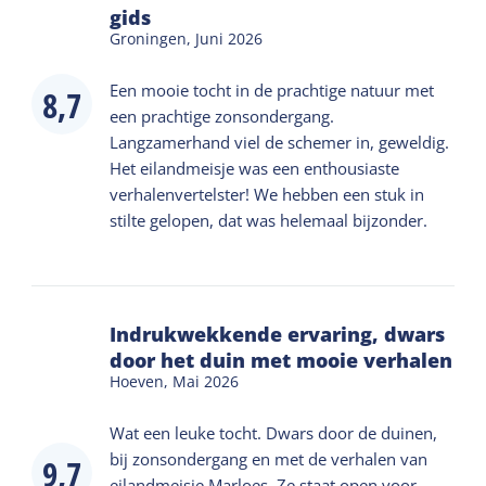
Strandpavillon des Heartbreak Hotels am Strand
gids
von Oosterend, in der Nähe des Schildes „Hier
Groningen,
Juni 2026
beginnt das Glück“. Wenn Sie mit dem Bus
Een mooie tocht in de prachtige natuur met
anreisen, steigen Sie im Ort Oosterend aus. Von
8,7
een prachtige zonsondergang.
dort sind es nur etwa 30 Minuten Fußweg entlang
Langzamerhand viel de schemer in, geweldig.
des Badwegs. Die Anreise mit dem Fahrrad oder
Het eilandmeisje was een enthousiaste
Auto ist am bequemsten. Benötigen Sie eine
verhalenvertelster! We hebben een stuk in
Mitfahrgelegenheit statt eines Taxis? Bitte
stilte gelopen, dat was helemaal bijzonder.
kontaktieren Sie uns.
Tipp: Tragen Sie lange Hosen. Sie müssen nicht vor
Indrukwekkende ervaring, dwars
der angegebenen Startzeit da sein.
door het duin met mooie verhalen
Hoeven,
Mai 2026
Eine Stornierung ist bis 24 Stunden im Voraus
kostenlos. Bei starkem Regen ist eine Stornierung
Wat een leuke tocht. Dwars door de duinen,
nur nach Absprache möglich.
bij zonsondergang en met de verhalen van
9,7
eilandmeisje Marloes. Ze staat open voor