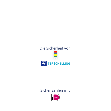
Entspannen Sie sich in unserem Whirlpool
oder sausen Sie die Rutsche hinunter.
Hungrig von all dem Schwimmen? Dann
gönnen Sie sich einen leckeren Snack und ein
Getränk in unserem Catering. Das
Schwimmbad de Dôbe ist der ideale
Tagesausflug für die ganze Familie!
Informieren Sie sich auf der Website über die
Die Sicherheit von:
aktuellen Öffnungszeiten.