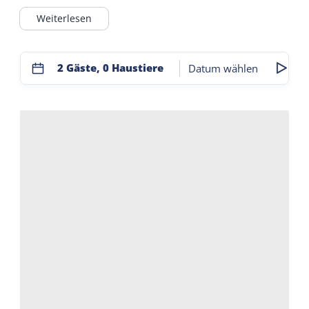
Außerdem gibt es auf dem Campingplatz und im
Weiterlesen
Recra-Supermarkt von Mitte Mai bis Anfang
September einen Fahrradverleih und einen
Waschsalon.
2 Gäste, 0 Haustiere
Datum wählen
Gutes Essen und Trinken mit Blick auf den
Dünensee von Hee. Das Eetcafé de Millem ist von
Anfang Juni bis Anfang September geöffnet.