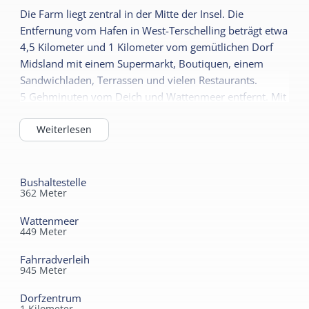
Die Farm liegt zentral in der Mitte der Insel. Die
Entfernung vom Hafen in West-Terschelling beträgt etwa
4,5 Kilometer und 1 Kilometer vom gemütlichen Dorf
Midsland mit einem Supermarkt, Boutiquen, einem
Sandwichladen, Terrassen und vielen Restaurants.
5 Gehminuten vom Deich und Wattenmeer entfernt. Mit
dem Fahrrad sind es etwa 10 Minuten bis zum Wald,
Strand und den Dünen. Die Bushaltestelle ist vor der
Weiterlesen
Tür.
Bushaltestelle
362
Meter
Wattenmeer
449
Meter
Fahrradverleih
945
Meter
Dorfzentrum
1
Kilometer