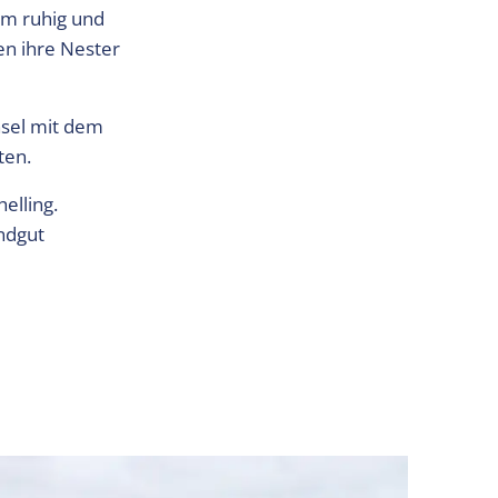
ehm ruhig und
en ihre Nester
nsel mit dem
ten.
elling.
andgut