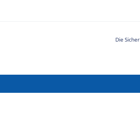
Die Sicher
Anmelden
Möchten Sie persönliche Tipps für Ihren Urlaub