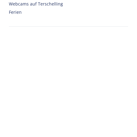
Webcams auf Terschelling
Ferien
Unterkünfte
Ferienhaus
Gruppenunterkünfte
Hotels
Campingplätze
Chalet
Eingerichtete Zelte
Urlaub mit Sorgfalt
Willkommen