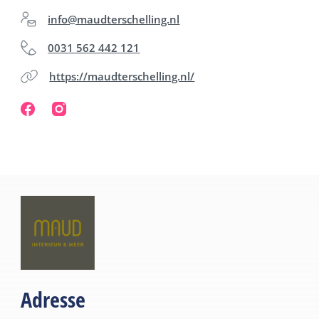
Böden, Vorhängen, Fensterdekorationen,
info@maudterschelling.nl
Sonnenschutz, Sichtschutz und
0031 562 442 121
Heimwerkerartikeln ist Maud Interieur & Meer der
https://maudterschelling.nl/
perfekte Ort, um Ihr nächstes Projekt zu starten.
Unsere Produkte sind von hoher Qualität und
bieten Ihnen das beste Preis-Leistungs-Verhältnis.
Besuchen Sie schnell den Shop und entdecken Sie,
wie einfach es ist, Ihrem Zuhause, Ferienhaus oder
Büro einen neuen Look zu verleihen.
Adresse