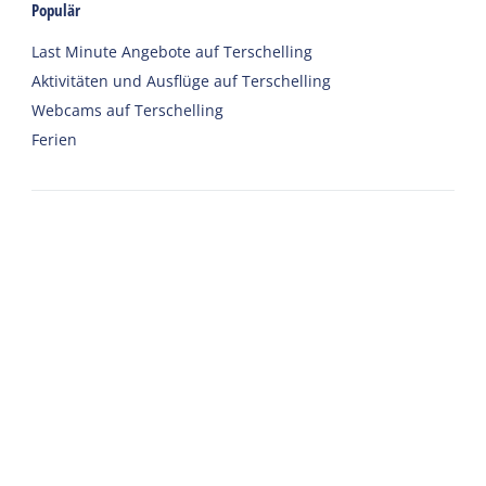
Populär
Last Minute Angebote auf Terschelling
Aktivitäten und Ausflüge auf Terschelling
Webcams auf Terschelling
Ferien
Unterkünfte
Ferienhaus
Gruppenunterkünfte
Hotels
Campingplätze
Chalet
Eingerichtete Zelte
Urlaub mit Sorgfalt