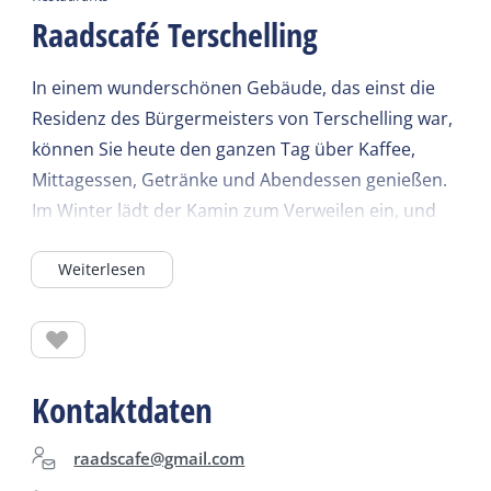
Raadscafé Terschelling
In einem wunderschönen Gebäude, das einst die
Residenz des Bürgermeisters von Terschelling war,
können Sie heute den ganzen Tag über Kaffee,
Mittagessen, Getränke und Abendessen genießen.
Im Winter lädt der Kamin zum Verweilen ein, und
im Sommer bietet die Terrasse einen herrlichen
Weiterlesen
Ort zum Entspannen.
Die aktuellen Öffnungszeiten finden Sie auf
unseren Social-Media-Kanälen!
Kontaktdaten
raadscafe@gmail.com