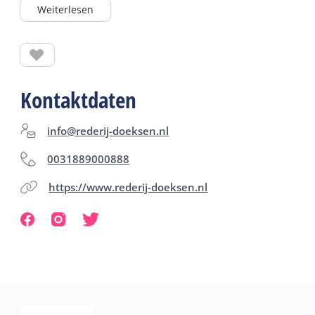
Weiterlesen
Auf der Fähre können Sie auch einen Snack und ein
Getränk in den Lounges genießen.
Zu Besuch bei den Nachbarn? Mit Waddentaxi
Kontaktdaten
können Sie einfach und schnell (30 Minuten) von
Terschelling nach Vlieland und zurück fahren.
info@rederij-doeksen.nl
0031889000888
Adresse Harlingen
https://www.rederij-doeksen.nl
Wattenpromenade 5,
8861 NT Harlingen
Telefon: 088 900 0888