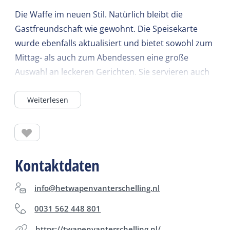
Die Waffe im neuen Stil. Natürlich bleibt die
Gastfreundschaft wie gewohnt. Die Speisekarte
wurde ebenfalls aktualisiert und bietet sowohl zum
Mittag- als auch zum Abendessen eine große
Auswahl an leckeren Gerichten. Sie servieren auch
schmackhafte Weine und eine große Auswahl an
Weiterlesen
Fass- und Flaschenbieren. Reservieren Sie einen
Platz im stimmungsvollen Restaurant oder nehmen
Sie Platz auf der sonnigsten Terrasse in Midsland.
Informieren Sie sich auf der Website oder in den
Kontaktdaten
sozialen Medien über die aktuellen Öffnungszeiten.
info@hetwapenvanterschelling.nl
0031 562 448 801
https://twapenvanterschelling.nl/