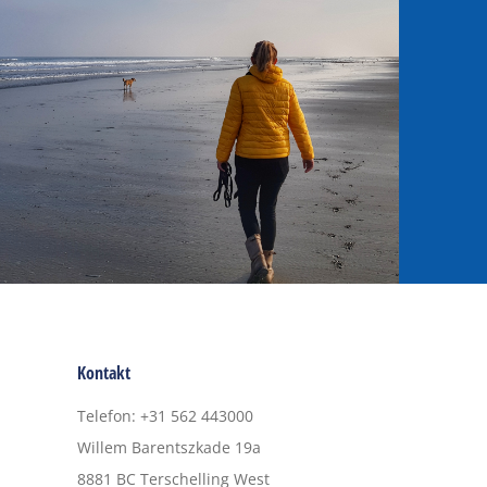
Kontakt
Telefon
:
+31 562 443000
Willem Barentszkade 19a
8881 BC
Terschelling West