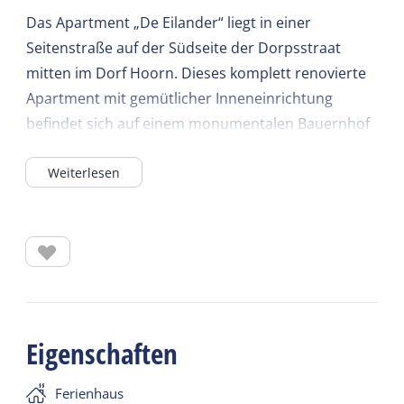
Das Apartment „De Eilander“ liegt in einer
Seitenstraße auf der Südseite der Dorpsstraat
mitten im Dorf Hoorn. Dieses komplett renovierte
Apartment mit gemütlicher Inneneinrichtung
befindet sich auf einem monumentalen Bauernhof
zwischen den Inseln.
Weiterlesen
„De Eilander“ verfügt über ein gemütliches
Wohnzimmer. Eine offene Küche, die komplett
ausgestattet ist, und ein geräumiges Esszimmer
mit französischen Türen nach Westen. Es gibt zwei
Terrassen, beide auf der Ostseite für den
Morgenkaffee und auf der Westseite für die
Eigenschaften
Nachmittags- und Abendsonne. Es ist wunderbar,
hier zu bleiben!
Ferienhaus