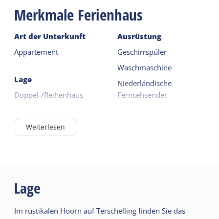
Merkmale Ferienhaus
Es gibt einen Unterstand für Fahrräder mit eigener
Art der Unterkunft
Ausrüstung
Ladestation für Elektrofahrräder und einen
Appartement
Geschirrspüler
gemeinsamen Parkplatz für das Auto.
Waschmaschine
Lage
Niederländische
Doppel-/Reihenhaus
Fernsehsender
Im Dorf
Deutsche Fernsehsender
Im Wald / waldnah
Ofen
Weiterlesen
Weiterlesen
Allgemein
Draußen
Haustier frei
Lage
Eingezäunter Garten
Fußbodenheizung
Terrasse
Zentralheizung
Im rustikalen Hoorn auf Terschelling finden Sie das
Nichtraucher