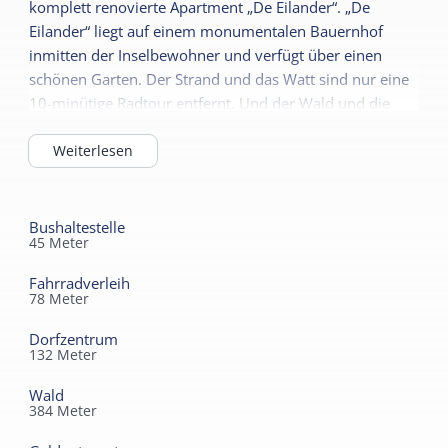
komplett renovierte Apartment „De Eilander“. „De
Gemeinsame
WiFi (privat)
Eilander“ liegt auf einem monumentalen Bauernhof
Einrichtungen
inmitten der Inselbewohner und verfügt über einen
Parkplatz
schönen Garten. Der Strand und das Watt sind nur eine
Sanitär
10-minütige Radtour entfernt. Und der Wald und die
Separate Toilette
Dünen sind nur 2 Gehminuten entfernt.
Kindermöbel
Dusche
In Hoorn gibt es mehrere gute Restaurants, einen sehr
Weiterlesen
Kinderbett
schönen Spielplatz für die Kleinen und einen Laden, in
Badewanne
Kinderhochstuhl
dem man frische Brötchen vom Bäcker bekommen
Zweite Toilette
kann.
Bushaltestelle
45
Meter
Energieeffizienzklasse
Die gesamte Insel lässt sich von Hoorn aus bequem mit
Energielabel A
Fahrradverleih
dem Fahrrad, zu Fuß oder mit dem Auto erkunden.
78
Meter
Dorfzentrum
132
Meter
Wald
384
Meter