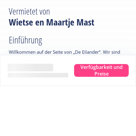
Vermietet von
Wietse en Maartje Mast
Einführung
Willkommen auf der Seite von „De Eilander“. Wir sind
Wietse und Maartje Mast und seit kurzem stolze Besitzer
der Wohnung „De Eilander“. Wir haben die Wohnung
Verfügbarkeit und
Preise
kürzlich komplett renoviert und sind sehr stolz auf das
Ergebnis. Wir sind Eltern von drei Kindern und wohnen
neben „De Eilander“.
Tipps vom Vermieter
Für einen irischen Abend genießen Sie ein köstliches
Abendessen im Restaurant De Koegelwieck, nur 1
Gehminute von „De Eilander“ entfernt. Wenn Sie mit