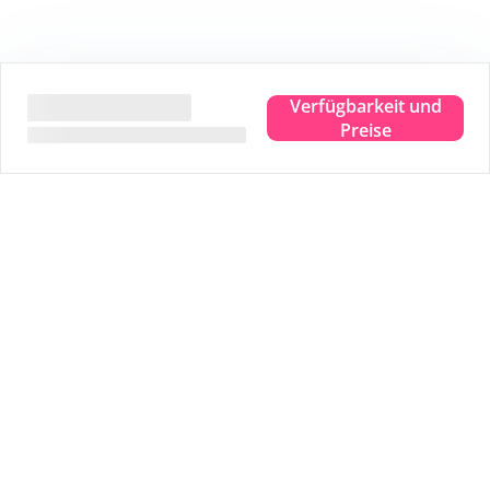
Verfügbarkeit und
Preise
Zahlen Sie sicher
Eigener Garantiefonds
Sofort buchbares Angebot
Bestpreis
Wir leben dort