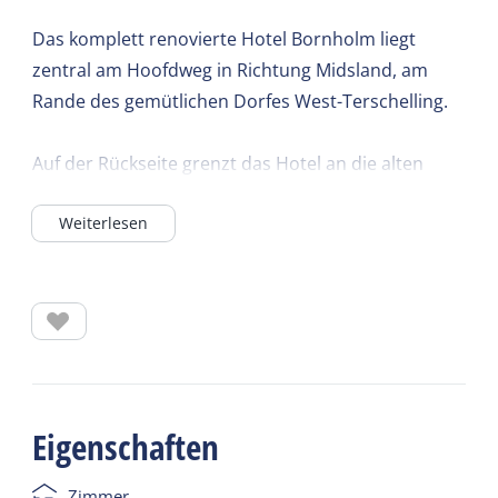
Das komplett renovierte Hotel Bornholm liegt
zentral am Hoofdweg in Richtung Midsland, am
Rande des gemütlichen Dorfes West-Terschelling.
Auf der Rückseite grenzt das Hotel an die alten
Dünen mit einem ausgedehnten Wald- und
Weiterlesen
Dünengebiet. Das subtropische Schwimmparadies
und die Tennisplätze sind zu Fuß in etwa zehn
Minuten erreichbar. Die Entfernung zum Hafen und
zum Zentrum beträgt 1,5 km. Die Bushaltestelle ist
in der Nähe.
Die neuen, modernen und komfortablen
Eigenschaften
Hotelzimmer sind mit Bad/Dusche, WC, Telefon
und Fernseher sowie einem großzügigen Balkon
Zimmer