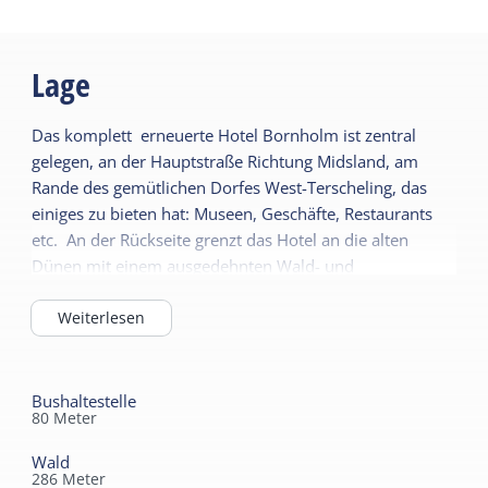
unterschiedlichen Größen verfügen, die
zwischen 30 und 50 m2 variieren. Alle Zimmer
verfügen über ein eigenes Badezimmer mit
Lage
Badewanne, Dusche und Toilette.
Das komplett erneuerte Hotel Bornholm ist zentral
Die Zimmer verfügen außerdem über eine
gelegen, an der Hauptstraße Richtung Midsland, am
Terrasse oder einen Balkon. Kostenfreies
Rande des gemütlichen Dorfes West-Terscheling, das
WLAN ist in allen Zimmern verfügbar.
einiges zu bieten hat: Museen, Geschäfte, Restaurants
etc. An der Rückseite grenzt das Hotel an die alten
Dünen mit einem ausgedehnten Wald- und
Dünengebiet. Das subtropische Badeparadies und die
Tennisplätze sind zu Fuß in zehn Minuten erreichbar.
Weiterlesen
Die Entfernung zum Hafen und zum Zentrum ist 1,5 km.
Die Bushaltestelle ist in der Nähe. Die neuen,
modernen, komfortablen Hotelzimmer sind mit
Bushaltestelle
80
Meter
Bad/Dusche, Toilette, Telefon und Fernseher und
großem Balkon oder Terrasse ausgestattet. Das Hotel
Wald
hat ein schönes Restaurant mit Wintergarten und
286
Meter