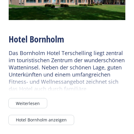
Bettdecken
Parkplatz
Restaurant
Sanitär
Cafe / Bar
Badewanne
Weiterlesen
Hotel Bornholm
Toilette (privat)
Dusche (privat)
Das Bornholm Hotel Terschelling liegt zentral
im touristischen Zentrum der wunderschönen
Watteninsel. Neben der schönen Lage, guten
Unterkünften und einem umfangreichen
Fitness- und Wellnessangebot zeichnet sich
das Hotel auch durch familiäre
Gastfreundschaft, persönlichen Service und
gute Küche aus. Die 39 geräumigen Zimmer
Weiterlesen
sind komplett ausgestattet. Keiner der Räume
hat eine feste Form, alle Räume haben ihre
Hotel Bornholm anzeigen
eigene Form und Größe. Das Hotel wird in
Kürze über 8 Suiten und 31 Hotelzimmer mit