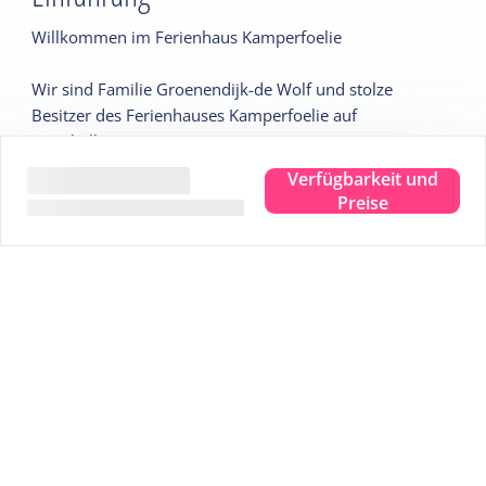
Willkommen im Ferienhaus Kamperfoelie
Wir sind Familie Groenendijk-de Wolf und stolze
Besitzer des Ferienhauses Kamperfoelie auf
Terschelling.
Wir kommen seit unserer Kindheit auf diese besondere
Verfügbarkeit und
Insel und fühlen uns ihr tief verbunden. Die
Preise
wunderschöne Landschaft, die weitläufigen Strände und
die charmanten Dörfer machen sie zu einem zweiten
Zuhause für uns.
Unser Haus liegt zentral, ruhig und in der Nähe der
Dünen und des Strandes. Ob Sie hier entspannen, Rad
fahren oder einfach nur die Ruhe genießen möchten –
wir hoffen, Sie werden es genauso genießen wie wir.
Fühlen Sie sich auf Terschelling wie zu Hause!