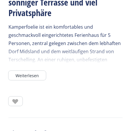
sonniger Terrasse und viel
Privatsphäre
Kamperfoelie ist ein komfortables und
geschmackvoll eingerichtetes Ferienhaus für 5
Personen, zentral gelegen zwischen dem lebhaften
Dorf Midsland und dem weitläufigen Strand von
Terschelling. An einer ruhigen, unbefestigten
Straße in Midsland Noord ohne
Weiterlesen
Durchgangsverkehr gelegen, bietet das Haus viel
Ruhe und Privatsphäre – ideal für Familien, die
einen erholsamen Urlaub auf der Insel verbringen
möchten.
Das Haus verfügt über ein geräumiges und helles
Wohnzimmer mit Schiebetüren, die direkt auf die