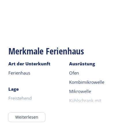
zum Entspannen ein. Ein privater Parkplatz steht
am Haus zur Verfügung. Kostenloses WLAN ist
selbstverständlich verfügbar.
Merkmale Ferienhaus
Art der Unterkunft
Ausrüstung
Ferienhaus
Ofen
Kombimikrowelle
Lage
Mikrowelle
Freistehend
Kühlschrank mit
Außerhalb des Dorfes
Gefrierfach
Im Wald / waldnah
Nespresso
Weiterlesen
Erdgeschoss
Weiterlesen