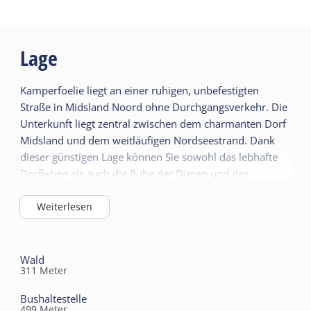
Draußen
Allgemein
Lage
Stellplatz (privat)
Haustier frei
Garten
Schlafzimmer im EG
Kamperfoelie liegt an einer ruhigen, unbefestigten
Zentralheizung
Straße in Midsland Noord ohne Durchgangsverkehr. Die
Kindermöbel
WiFi (privat)
Unterkunft liegt zentral zwischen dem charmanten Dorf
Kinderhochstuhl
Midsland und dem weitläufigen Nordseestrand. Dank
Bettdecken
dieser günstigen Lage können Sie sowohl das lebhafte
Laufstall
Dorfleben als auch die Ruhe der Dünen und des
Sanitär
Strandes genießen. Alles ist nur eine kurze Radtour oder
Energieeffizienzklasse
Badezimmer EG
einen kurzen Spaziergang entfernt.
Weiterlesen
Energielabel unbekannt
Dusche
WC im Badezimmer
Wald
311
Meter
Bushaltestelle
499
Meter