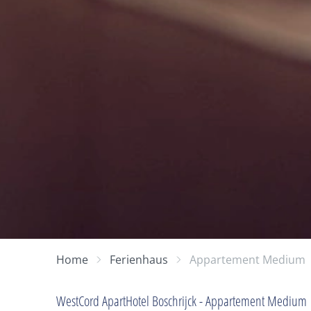
Home
Ferienhaus
Appartement Medium
WestCord ApartHotel Boschrijck - Appartement Medium