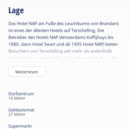
kostenlosem Internet zur Verfügung.
Lage
Das Hotel (1. Etage) verfügt über keinen
Das Hotel NAP am Fuße des Leuchtturms von Brandaris
Aufzug, aber im Erdgeschoss befinden sich
ist eines der ältesten Hotels auf Terschelling. Die
fünf Zimmer. Neben dem Hotel (4m, aber mit
Betreiber des Hotels NAP (Amsterdams Koffijhuys bis
eigenem Eingang) befindet sich das
1880, dann Hotel Swart und ab 1905 Hotel NAP) bieten
Nebengebäude.
Besuchern von Terschelling seit mehr als anderthalb
Jahrhunderten Unterkunft und Gastfreundschaft. Früher
Remise mit Aufenthaltsraum, Stallungen und einigen
Zimmern, heute mit etwas mehr Komfort.
Weiterlesen
Das Hotel NAP befindet sich auf dem Platz rund um den
Leuchtturm Brandaris im Herzen des Dorfes West-
Dorfzentrum
19
Meter
Terschelling, 3 Gehminuten von der Ankunftsfähre
entfernt.
Geldautomat
27
Meter
Supermarkt