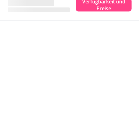
Verfügbarkeit und
Wir geben Ihnen gerne 5 schöne Tipps:
Preise
Tipp
1
Sternenbeobachtung im Dark Sky Park
Tipp
2
Besuchen Sie das Drenkelingenhuisje
Tipp
3
Radeln Sie entlang aller Aussichtspunkte
Tipp
4
Wattwandern über dem Meeresgrund
Tipp
5
Ein ausgiebiger Strandspaziergang
Zahlen Sie sicher