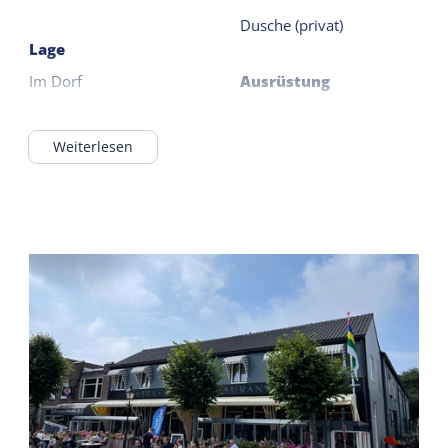
Dusche (privat)
Lage
Im Dorf
Ausrüstung
Erdgeschoss
Niederländische
Fernsehsender
Weiterlesen
Catering-
Deutsche Fernsehsender
Einrichtungen
Kühlschrank ohne
Frühstück möglich
Gefrierfach
Kaffee/Tee Fazilität
Filterkaffeemaschine
Wasserkocher
Allgemein
Weiterlesen
Schlafzimmer im EG
Gemeinsame
Zentralheizung
Einrichtungen
Nichtraucher
Frühstücksbuffet
WiFi (privat)