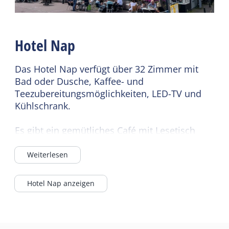
Wifi (geteilt)
Bettdecken
Restaurant
Hotel Nap
Cafe / Bar
Catering-Terrasse
Das Hotel Nap verfügt über 32 Zimmer mit
Weiterlesen
Bad oder Dusche, Kaffee- und
Teezubereitungsmöglichkeiten, LED-TV und
Kühlschrank.
Es gibt ein gemütliches Café mit Lesetisch
und einen Loungebereich mit Kamin, einen
Frühstücksraum, eine komplett renovierte
Weiterlesen
Terrasse am Brandarisplein und ein Solarium.
Hotel Nap anzeigen
Im gesamten Hotel und auf der Terrasse
können Sie ausgezeichnetes kostenloses
WLAN nutzen. Darüber hinaus steht den
Hotelgästen ein Gästecomputer mit