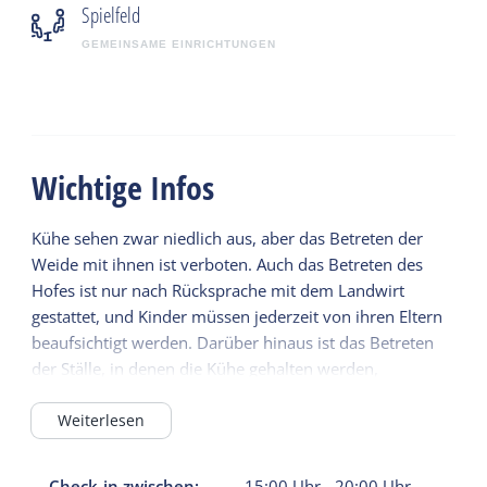
Spielfeld
GEMEINSAME EINRICHTUNGEN
Wichtige Infos
Kühe sehen zwar niedlich aus, aber das Betreten der
Weide mit ihnen ist verboten. Auch das Betreten des
Hofes ist nur nach Rücksprache mit dem Landwirt
gestattet, und Kinder müssen jederzeit von ihren Eltern
beaufsichtigt werden. Darüber hinaus ist das Betreten
der Ställe, in denen die Kühe gehalten werden,
untersagt. Hunde sind auf dem Campingplatz nicht
erlaubt.
Weiterlesen
Check-in zwischen:
15:00
Uhr
-
20:00
Uhr