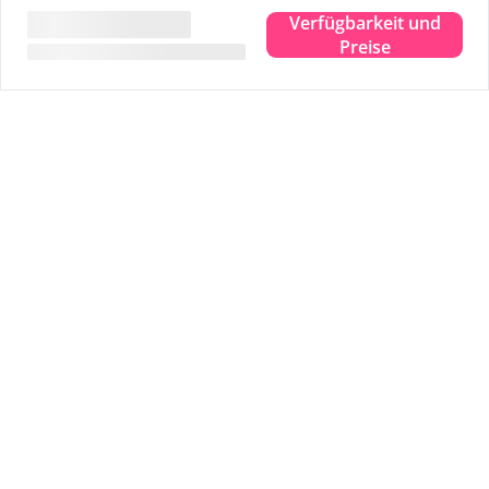
succes bij onze kinderen.
Verfügbarkeit und
Preise
Nice host
Amsterdam,
Mai 2025
10
The host is really nice and let us use the bbq
equipments.
Weitere Bewertungen ansehen
Vermietet von
Einführung