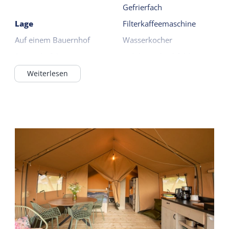
Gefrierfach
Lage
Filterkaffeemaschine
Auf einem Bauernhof
Wasserkocher
Bauernhof Camping
Induktionskochfeld
4 Kochfelder
Weiterlesen
Allgemein
Bettdecken
Gemeinsame
Einrichtungen
Sanitär
Wifi (geteilt)
Beheiztes Sanitär
Parkplatz
(camping)
Spielfeld