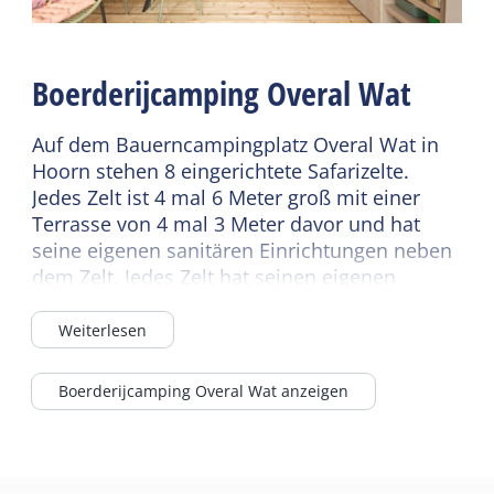
Boerderijcamping Overal Wat
Auf dem Bauerncampingplatz Overal Wat in
Hoorn stehen 8 eingerichtete Safarizelte.
Jedes Zelt ist 4 mal 6 Meter groß mit einer
Terrasse von 4 mal 3 Meter davor und hat
seine eigenen sanitären Einrichtungen neben
dem Zelt. Jedes Zelt hat seinen eigenen
Abschnitt einer 2-teiligen Sanitäreinheit, die
zwischen diesen beiden Zelten platziert wird.
Weiterlesen
Die sanitären Einrichtungen bestehen aus
Toilette, Dusche, Waschbecken, Haartrockner
Boerderijcamping Overal Wat anzeigen
und Heizung. In den Safarizelten Nr. 4 und 5
ist es möglich, ein 2-Personen-Zelt
hinzuzufügen. Das Feld ist 60 mal 65 Meter
groß. Die Safarizelte stehen am Rand des