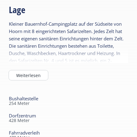
Feldes, 4 auf der Ostseite und 4 auf der
Lage
Westseite.
Kleiner Bauernhof-Campingplatz auf der Südseite von
Hoorn mit 8 eingerichteten Safarizelten. Jedes Zelt hat
seine eigenen sanitären Einrichtungen hinter dem Zelt.
Die sanitären Einrichtungen bestehen aus Toilette,
Dusche, Waschbecken, Haartrockner und Heizung. In
den Safarizelten Nr. 4 und 5 ist es möglich, ein 2-
Personen-Zelt hinzuzufügen. Sie haben einen Blick über
die Polderlandschaft zum Waddendijk.
Weiterlesen
Bushaltestelle
254
Meter
Dorfzentrum
428
Meter
Fahrradverleih