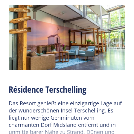
Freier Zugang zum Pool
Zentralheizung
Aufzug
Nichtraucher
Parkplatz
WiFi (privat)
Fahrradverleih
Tresor
Weiterlesen
Weiterlesen
Kindermöbel
Sanitär
Kinderhochstuhl
Separate Toilette
Dusche
Résidence Terschelling
Energieeffizienzklasse
Badewanne
Energielabel C
Das Resort genießt eine einzigartige Lage auf
Ausrüstung
der wunderschönen Insel Terschelling. Es
Umweltfreundlich
liegt nur wenige Gehminuten vom
Geschirrspüler
Sonnenkollektoren
charmanten Dorf Midsland entfernt und in
Niederländische
unmittelbarer Nähe zu Strand, Dünen und
Wärmepumpe