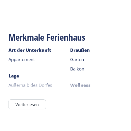
Merkmale Ferienhaus
Art der Unterkunft
Draußen
Appartement
Garten
Balkon
Lage
Außerhalb des Dorfes
Wellness
Im Wald / waldnah
Sauna (geteilt)
Appartementsanlage
Weiterlesen
Gemeinsame
Einrichtungen
Allgemein
Innenpool (geteilt)
Fußbodenheizung