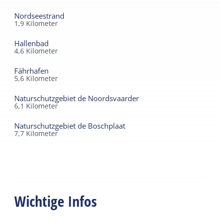
- Waschsalon mit Waschmaschine und Trockner (gegen
Nordseestrand
Gebühr)
1,9
Kilometer
Hallenbad
Das Resort verfügt über 55 Nichtraucher-Apartments für
4,6
Kilometer
2 bis 6 Personen. Haustiere sind auf Anfrage und je nach
Verfügbarkeit willkommen.
Fährhafen
5,6
Kilometer
Naturschutzgebiet de Noordsvaarder
6,1
Kilometer
Naturschutzgebiet de Boschplaat
7,7
Kilometer
Wichtige Infos