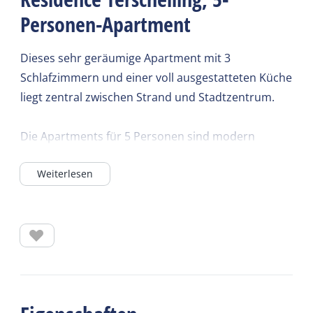
Personen-Apartment
Dieses sehr geräumige Apartment mit 3
Schlafzimmern und einer voll ausgestatteten Küche
liegt zentral zwischen Strand und Stadtzentrum.
Die Apartments für 5 Personen sind modern
eingerichtet und ca. 90 m² groß. Sie verfügen über
Weiterlesen
drei Schlafzimmer: zwei mit je zwei
Boxspringbetten und eines mit einem
Boxspringbett. Das Wohnzimmer ist modern
möbliert und mit einem Smart-TV ausgestattet.
Angrenzend befindet sich die Küche mit
Induktionskochfeld, Geschirrspüler, Nespresso-
Maschine und Filterkaffeemaschine. Das moderne
Badezimmer bietet Badewanne und Dusche. Pro