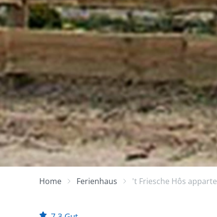
Home
Ferienhaus
't Friesche Hôs appart
7,3
Gut