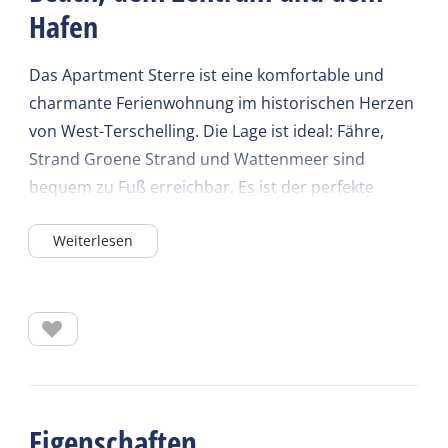
Hafen
Das Apartment Sterre ist eine komfortable und
charmante Ferienwohnung im historischen Herzen
von West-Terschelling. Die Lage ist ideal: Fähre,
Strand Groene Strand und Wattenmeer sind
bequem zu Fuß erreichbar. Es ist der perfekte
Ausgangspunkt für einen entspannten Aufenthalt
Weiterlesen
auf der Insel, denn Natur, Dorf und Hafen sind nur
wenige Schritte entfernt.
Eingang:
Die Wohnung befindet sich im ersten Stock eines
ehemaligen Bauernhauses und ist komfortabel
eingerichtet. Sie betreten die Wohnung durch den
Eigenschaften
Flur, in dem sich auch die Waschmaschine befindet.