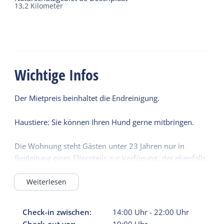
13,2
Kilometer
Wichtige Infos
Der Mietpreis beinhaltet die Endreinigung.
Haustiere: Sie können Ihren Hund gerne mitbringen.
Die Wohnung steht Gästen unter 23 Jahren nur in
Begleitung eines Elternteils zur Verfügung, der ebenfalls
in der Wohnung übernachtet.
Weiterlesen
An- und Abreise:
Check-in zwischen:
14:00
Uhr
-
22:00
Uhr
Am Anreisetag steht Ihnen die Wohnung ab 14:00 Uhr
Check-out vor:
10:00
Uhr