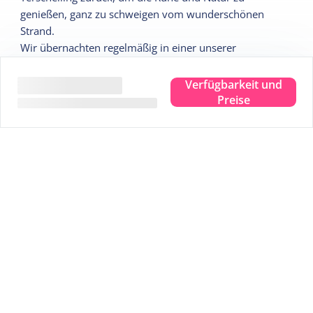
genießen, ganz zu schweigen vom wunderschönen
Strand.
Wir übernachten regelmäßig in einer unserer
Wohnungen, um den Überblick zu behalten und die
Möglichkeit zu haben, die Wohnungen zu pflegen.
Verfügbarkeit und
Preise
Management auf Terschelling:
Wir haben mehrere Manager auf der Insel. Ihre
Kontaktdaten finden Sie in der Wohnung, sodass Sie sie
während Ihres Aufenthalts erreichen können.
Sie verwalten die Unterkünfte und sind während Ihres
Aufenthaltes Ansprechpartner bei Fragen, Störungen
und Notfällen auf der Insel und kümmern sich um die
Endreinigung.