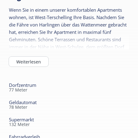
Nichtraucher
Weiterlesen
dem Wald.
Wenn Sie in einem unserer komfortablen Apartments
Bettdecken
wohnen, ist West-Terschelling Ihre Basis. Nachdem Sie
Draußen
die Fähre von Harlingen über das Wattenmeer gebracht
Abschließbarer
hat, erreichen Sie Ihr Apartment in maximal fünf
Fahrradschuppen
Gehminuten. Schöne Terrassen und Restaurants sind
immer in der Nähe in West-Schylge, dem größten Dorf
der Insel mit mehr als 3.000 Einwohnern. Der
Brandaris-Leuchtturm, der seit 1594 über Terschelling
Weiterlesen
wacht, thront überall über den typischen Inselhäusern.
Wussten Sie, dass das Brandaris auch als
Hochzeitslocation dient? In West sollten Sie auf keinen
Dorfzentrum
77
Meter
Fall einen Besuch im Museum 't Behoudt Huys
verpassen. Hier erfahren Sie alles über die Geschichte,
Geldautomat
Kultur, Seefahrt und das Leben des berühmtesten
78
Meter
Terschelling: Entdecker Willem Barentsz.
Supermarkt
132
Meter
Das Appartement Maan, Zon en Sterre befindet sich im
alten Teil von West-Terschelling, nur wenige
Fahrradverleih