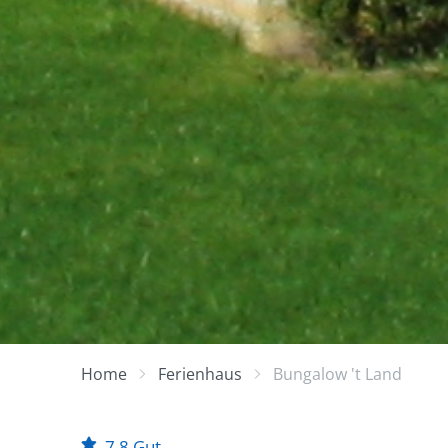
Home
Ferienhaus
Bungalow 't Land
7,8
Gut