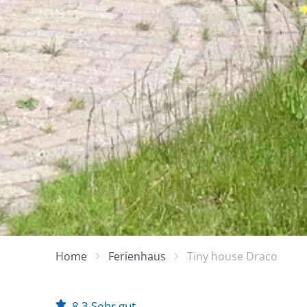
Home
Ferienhaus
Tiny house Draco
8,3
Sehr gut