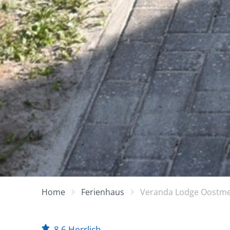
Home
Ferienhaus
Veranda Lodge Oostm
8,6
Herrlich