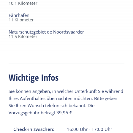
charmanten Dörfer mit ihren alten Häusern
10,1
Kilometer
und zahlreichen gemütlichen Cafés und
Restaurants. Der Ferienpark Tjermelân bietet
Fährhafen
11
Kilometer
viel Platz zum Entspannen und für einen
wunderschönen Urlaub.
Naturschutzgebiet de Noordsvaarder
11,5
Kilometer
Wichtige Infos
Sie können angeben, in welcher Unterkunft Sie während
Ihres Aufenthaltes übernachten möchten. Bitte geben
Sie Ihren Wunsch telefonisch bekannt. Die
Vorzugsgebühr beträgt 39,95 €.
Check-in zwischen:
16:00
Uhr
-
17:00
Uhr