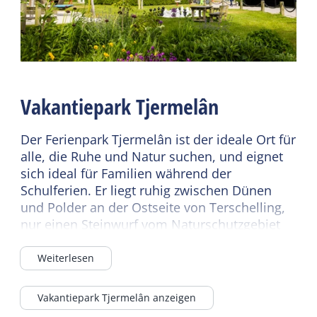
Gemeinsame
Kamin / Holzofen
Einrichtungen
Zentralheizung
E-Ladestation für PKW
Nichtraucher
Frühstücksbuffet
WiFi (privat)
Vakantiepark Tjermelân
Wifi (geteilt)
Weiterlesen
Parkplatz
Der Ferienpark Tjermelân ist der ideale Ort für
Sanitär
Fahrradverleih
alle, die Ruhe und Natur suchen, und eignet
Badezimmer EG
Weiterlesen
sich ideal für Familien während der
Schulferien. Er liegt ruhig zwischen Dünen
Separate Toilette
und Polder an der Ostseite von Terschelling,
Kindermöbel
Dusche
nur einen Steinwurf vom Naturschutzgebiet
Kinderbett
WC im Badezimmer
Boschplaat, dem Wattenmeer und der
Kinderhochstuhl
Nordsee entfernt.
Weiterlesen
Zweite Toilette
Die Chancen auf sonnige Tage sind gut, da
Energieeffizienzklasse
Vakantiepark Tjermelân anzeigen
Terschelling durchschnittlich doppelt so viel
Energielabel D