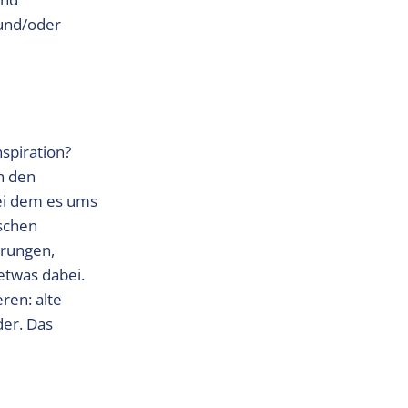
 und/oder
nspiration?
h den
bei dem es ums
ischen
hrungen,
etwas dabei.
ren: alte
der. Das