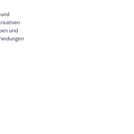
 und
kreativen
eben und
cheidungen