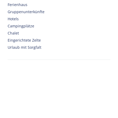
Ferienhaus
Gruppenunterkünfte
Hotels
Campingplätze
Chalet
Eingerichtete Zelte
Urlaub mit Sorgfalt
Willkommen
Webshop
Nach Harlingen reisen
Auto oder Fahrrad mieten
Wichtige Adressen zu Terschelling