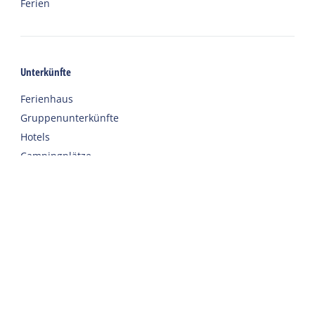
Ferien
Unterkünfte
Ferienhaus
Gruppenunterkünfte
Hotels
Campingplätze
Chalet
Eingerichtete Zelte
Urlaub mit Sorgfalt
Willkommen
Webshop