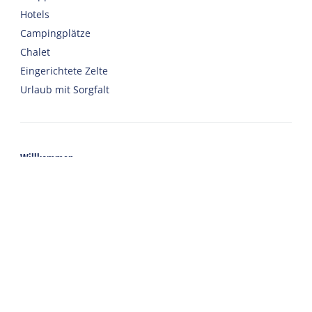
Hotels
Campingplätze
Chalet
Eingerichtete Zelte
Urlaub mit Sorgfalt
Willkommen
Webshop
Nach Harlingen reisen
Auto oder Fahrrad mieten
Wichtige Adressen zu Terschelling
Kontakt