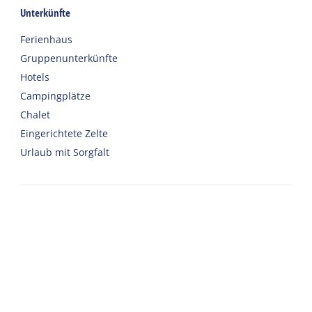
Unterkünfte
Ferienhaus
Gruppenunterkünfte
Hotels
Campingplätze
Chalet
Eingerichtete Zelte
Urlaub mit Sorgfalt
Willkommen
Webshop
Nach Harlingen reisen
Auto oder Fahrrad mieten
Wichtige Adressen zu Terschelling