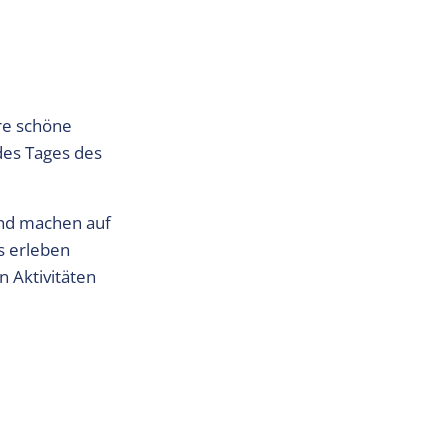
re schöne
des Tages des
und machen auf
s erleben
n Aktivitäten