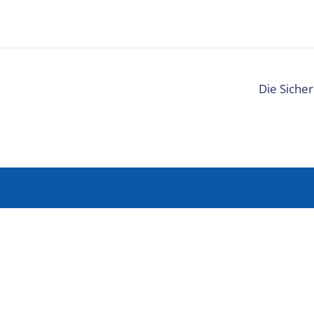
Die Sicher
Anmelden
Möchten Sie persönliche Tipps für Ihren Urlaub