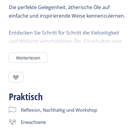
Die perfekte Gelegenheit, ätherische Öle auf
einfache und inspirierende Weise kennenzulernen.
Entdecken Sie Schritt für Schritt die Vielseitigkeit
und Wirkung verschiedener Öle. Sie erhalten eine
Tasche mit sieben verschiedenen Ölen, jeweils mit
Weiterlesen
einem kurzen Video und einem PDF mit
Hintergrundinformationen und Tipps. Diese Reise
in die Welt der ätherischen Öle ist ideal für alle, die
sich für natürliche Unterstützung von Gesundheit
und Wohlbefinden interessieren. Entdecken Sie
Praktisch
selbst!
Reflexion, Nachhaltig und Workshop
Erwachsene