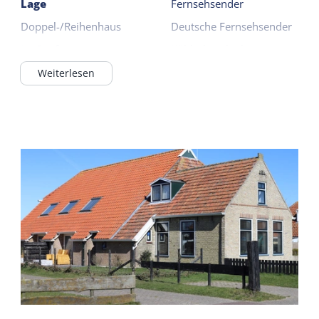
Lage
Fernsehsender
Doppel-/Reihenhaus
Deutsche Fernsehsender
Im Dorf
Kühlschrank ohne
Gefrierfach
Außerhalb des Dorfes
Weiterlesen
Filterkaffeemaschine
Wattenmeer <1km
Weiterlesen
Allgemein
Draußen
Schlafzimmer im EG
Stellplatz (privat)
Fußbodenheizung
Garten
WiFi (privat)
Terrasse
Bettdecken
Gemeinsame
Sanitär
Einrichtungen
Badezimmer EG
Parkplatz
Dusche