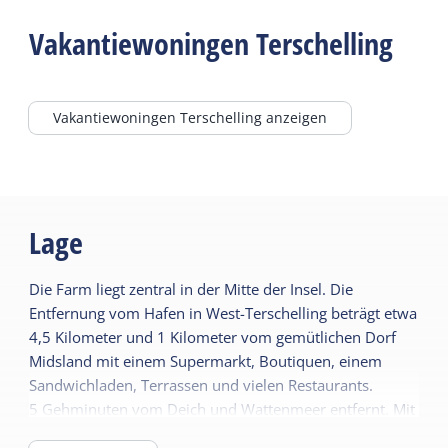
WC im Badezimmer
Kindermöbel
Vakantiewoningen Terschelling
Kinderbett
Vakantiewoningen Terschelling anzeigen
Lage
Die Farm liegt zentral in der Mitte der Insel. Die
Entfernung vom Hafen in West-Terschelling beträgt etwa
4,5 Kilometer und 1 Kilometer vom gemütlichen Dorf
Midsland mit einem Supermarkt, Boutiquen, einem
Sandwichladen, Terrassen und vielen Restaurants.
5 Gehminuten vom Deich und Wattenmeer entfernt. Mit
dem Fahrrad sind es etwa 10 Minuten bis zum Wald,